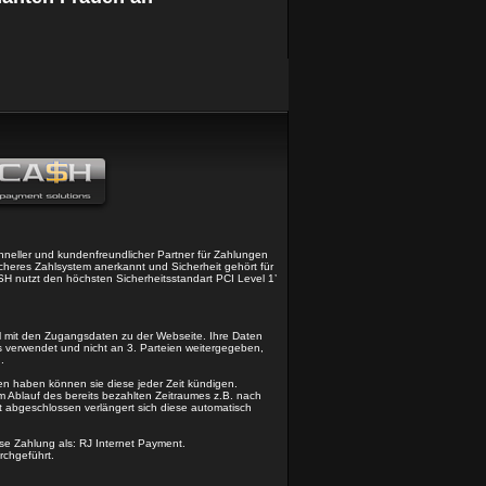
chneller und kundenfreundlicher Partner für Zahlungen
sicheres Zahlsystem anerkannt und Sicherheit gehört für
H nutzt den höchsten Sicherheitsstandart PCI Level 1’
il mit den Zugangsdaten zu der Webseite. Ihre Daten
s verwendet und nicht an 3. Parteien weitergegeben,
.
en haben können sie diese jeder Zeit kündigen.
m Ablauf des bereits bezahlten Zeitraumes z.B. nach
t abgeschlossen verlängert sich diese automatisch
ese Zahlung als: RJ Internet Payment.
rchgeführt.