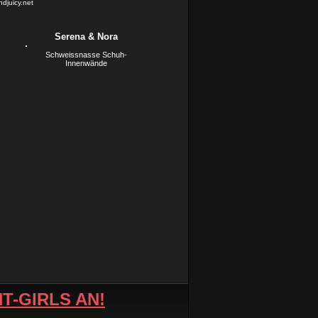
ndjuicy.net
Serena & Nora
Schweissnasse Schuh-
Innenwände
T-GIRLS AN!