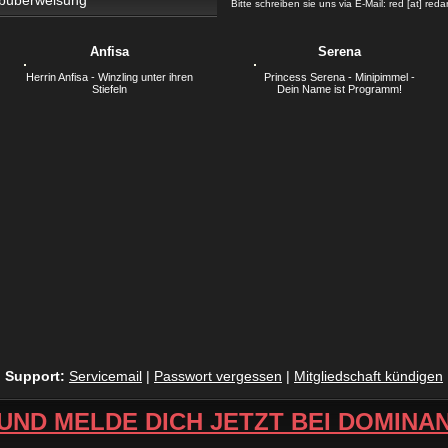
Bitte schreiben sie uns via E-Mail: red [at] reda
Anfisa
Serena
Herrin Anfisa - Winzling unter ihren
Princess Serena - Minipimmel -
Stiefeln
Dein Name ist Programm!
Support:
Servicemail
|
Passwort vergessen
|
Mitgliedschaft kündigen
 UND MELDE DICH JETZT BEI DOMINAN