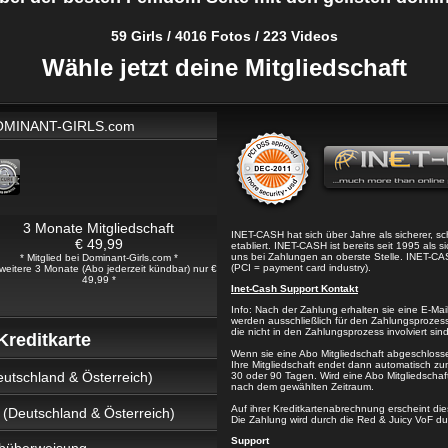
59 Girls / 4016 Fotos / 223 Videos
Wähle jetzt deine Mitgliedschaft
DOMINANT-GIRLS.com
3 Monate Mitgliedschaft
INET-CASH hat sich über Jahre als sicherer, s
€ 49,99
etabliert. INET-CASH ist bereits seit 1995 als 
uns bei Zahlungen an oberste Stelle. INET-CAS
* Mitglied bei Dominant-Girls.com *
(PCI = payment card industry).
 weitere 3 Monate (Abo jederzeit kündbar) nur €
49,99 *
Inet-Cash Support Kontakt
Info: Nach der Zahlung erhalten sie eine E-Ma
werden ausschließlich für den Zahlungsprozes
die nicht in den Zahlungsprozess involviert sind
reditkarte
Wenn sie eine Abo Mitgliedschaft abgeschloss
Ihre Mitgliedschaft endet dann automatisch zu
utschland & Österreich)
30 oder 90 Tagen. Wird eine Abo Mitgliedschaf
nach dem gewählten Zeitraum.
Auf ihrer Kreditkartenabrechnung erscheint di
(Deutschland & Österreich)
Die Zahlung wird durch die Red & Juicy VoF du
Support
büberweisung